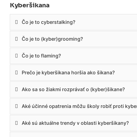
Kyberšikana
Čo je to cyberstalking?
Čo je to (kyber)grooming?
Čo je to flaming?
Prečo je kyberšikana horšia ako šikana?
Ako sa so žiakmi rozprávať o (kyber)šikane?
Aké účinné opatrenia môžu školy robiť proti kybe
Aké sú aktuálne trendy v oblasti kyberšikany?