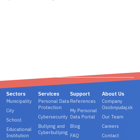
02/ 800 800 80
info@osobnyudaj.c
Sectors
Services
Support
About Us
Municipality
Personal Data
References
Company
Protection
Osobnyudaj.sk
City
My Personal
Cybersecurity
Data Portal
Our Team
School
Bullying and
Blog
Careers
Educational
Cyberbullying
Institution
FAQ
Contact