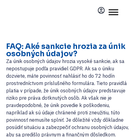
FAQ: Aké sankcie hrozia za únik
osobných údajov?
Za únik osobných údajov hrozia vysoké sankcie, ak sa
nepostupuje podľa pravidiel GDPR. Ak sa o úniku
dozviete, máte povinnosť nahlásiť ho do 72 hodín
prostredníctvom príslušného formulára. Tieto pravidlá
platia v prípade, že únik osobných údajov predstavuje
riziko pre práva dotknutých osôb. Ak však nie je
pravdepodobné, že únik povedie k poškodeniu,
napríklad ak sú údaje chránené proti zneužitiu, túto
povinnosť nemusíte splniť. Je dôležité vždy dôkladne
posúdiť situáciu a zabezpečiť ochranu osobných údajov,
aby sa predišlo právnym a finančným dôsledkom.