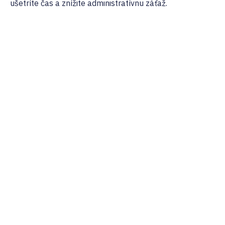
ušetríte čas a znížite administratívnu záťaž.
02/ 800 800 80
info@osobnyudaj.c
Sectors
Services
Support
About Us
Municipality
Personal Data
References
Company
Protection
Osobnyudaj.sk
City
My Personal
Cybersecurity
Data Portal
Our Team
School
Bullying and
Blog
Careers
Educational
Cyberbullying