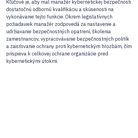
Kľúčové je, aby mal manažér kybernetickej bezpečnosti
dostatočnú odbornú kvalifikáciu a skúsenosti na
vykonávanie tejto funkcie. Okrem legislatívnych
požiadaviek manažér zodpovedá za nastavenie a
udržiavanie bezpečnostných opatrení, školenia
zamestnancov, vypracovávanie bezpečnostných politík
a zaisťovanie ochrany proti kybernetickým hrozbám, čím
prispieva k celkovej ochrane organizácie pred
kybernetickými útokmi.
02/ 800 800 80
info@osobnyudaj.c