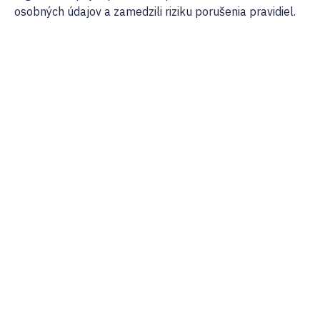
osobných údajov a zamedzili riziku porušenia pravidiel.
02/ 800 800 80
info@osobnyudaj.c
Sectors
Services
Support
About Us
Municipality
Personal Data
References
Company
Protection
Osobnyudaj.sk
City
My Personal
Cybersecurity
Data Portal
Our Team
School
Bullying and
Blog
Careers
Educational
Cyberbullying