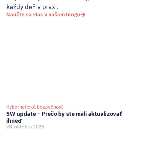
každý deň v praxi.
Naučte sa viac v našom blogu
Kybernetická bezpečnosť
Ky
SW update – Prečo by ste mali aktualizovať
Ri
ihneď
vo
28. októbra 2025
22