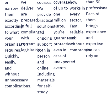
than 50
we
coverage
how
or
courses.
professiona
deliver
of up to
works in
narrow
We
Each of
are
one
every
them
provide
them
prepared
million
sector.
exactly
practical
brings
in full
euros,
Fast,
according
solutions
experience
compliance
you’re
reliable,
to what
and
and
with
guaranteed
and
your
ongoing
expertise
current
protection
without
organization
support
you can
legislation.
even in
compromise.
requires.
both in
rely on.
case of
Quickly,
person
unexpected
easily,
and
events.
and
online.
without
Including
unnecessary
materials
complications.
for self-
study.