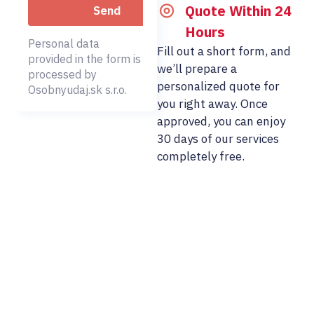
Quote Within 24
Hours
Personal data
Fill out a short form, and
provided in the form is
we’ll prepare a
processed by
personalized quote for
Osobnyudaj.sk s.r.o.
you right away. Once
approved, you can enjoy
30 days of our services
completely free.