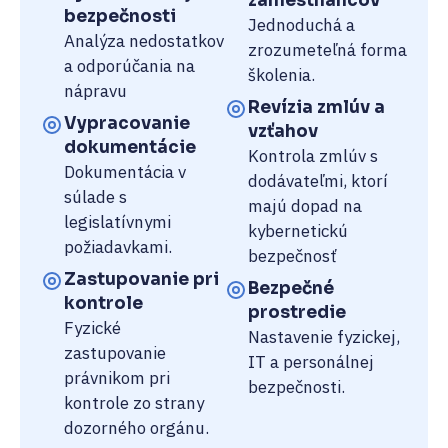
zamestnancov
bezpečnosti
Jednoduchá a
Analýza nedostatkov
zrozumeteľná forma
a odporúčania na
školenia.
nápravu
Revízia zmlúv a
Vypracovanie
vzťahov
dokumentácie
Kontrola zmlúv s
Dokumentácia v
dodávateľmi, ktorí
súlade s
majú dopad na
legislatívnymi
kybernetickú
požiadavkami.
bezpečnosť
Zastupovanie pri
Bezpečné
kontrole
prostredie
Fyzické
Nastavenie fyzickej,
zastupovanie
IT a personálnej
právnikom pri
bezpečnosti.
kontrole zo strany
dozorného orgánu.