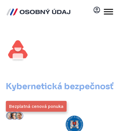
Kybernetická bezpečnosť
pre váš subjekt
Kybernetická bezpečnosť
pre váš subjekt
Bezplatná cenová ponuka
Viac informácií
ZMOS
4,9 / 5
Generálny partner
Priemerné hodnotenie viac ako