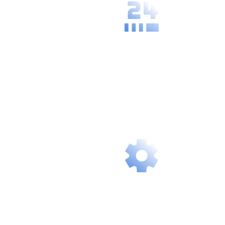
Availability and
Speed
Our solutions
are always
ready, giving
you instant,
delay-free
access.
Intelligent
Scalability
Our services
grow with you