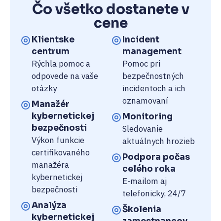
Čo všetko dostanete v
cene
Klientske
Incident
centrum
management
Rýchla pomoc a
Pomoc pri
odpovede na vaše
bezpečnostných
otázky
incidentoch a ich
oznamovaní
Manažér
kybernetickej
Monitoring
bezpečnosti
Sledovanie
Výkon funkcie
aktuálnych hrozieb
certifikovaného
Podpora počas
manažéra
celého roka
kybernetickej
E-mailom aj
bezpečnosti
telefonicky, 24/7
Analýza
Školenia
kybernetickej