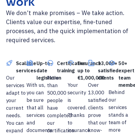
work
We don’t make promises – We take action.
Clients value our expertise, fine-tuned
processes, and the quick implementation of
required services.
Scalable
Up-to-
Certification
Insurance
13,000+
50+
services
date
training
up to
satisfied
expert
Our
More
legislation
€1,000,000
clients
team
With us,
Your
Over
services
than
membe
Behind
you can
security
13,000
adapt to
500,000
our
be sure
is
satisfied
your
people
services
that all
covered.
clients
current
have
stands a
services
Thanks
prove
needs.
completed
team of
and
to
that our
You can
our
more
documents
insurance
know-
expand
certification