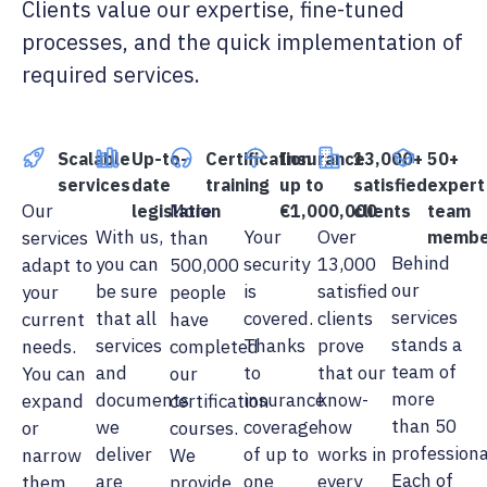
Clients value our expertise, fine-tuned
processes, and the quick implementation of
required services.
Scalable
Up-to-
Certification
Insurance
13,000+
50+
services
date
training
up to
satisfied
expert
Our
More
legislation
€1,000,000
clients
team
With us,
Your
Over
services
than
membe
Behind
you can
security
13,000
adapt to
500,000
our
be sure
is
satisfied
your
people
services
that all
covered.
clients
current
have
stands a
services
Thanks
prove
needs.
completed
team of
and
to
that our
You can
our
more
documents
insurance
know-
expand
certification
than 50
we
coverage
how
or
courses.
professiona
deliver
of up to
works in
narrow
We
Each of
are
one
every
them
provide