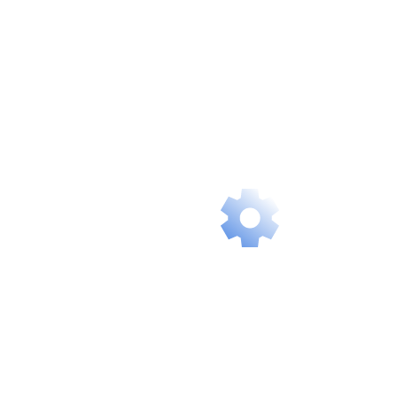
Availability and
Speed
Our solutions
are always
ready, giving
you instant,
delay-free
access.
Intelligent
Scalability
Our services
grow with you
and flexibly
adapt to your