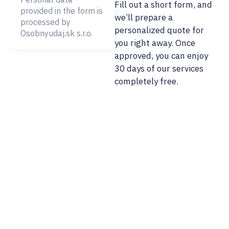
Fill out a short form, and
provided in the form is
we’ll prepare a
processed by
personalized quote for
Osobnyudaj.sk s.r.o.
you right away. Once
approved, you can enjoy
30 days of our services
completely free.
02/ 800 800 80
info@osobnyudaj.c