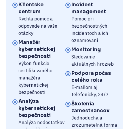
Klientske
Incident
centrum
management
Rýchla pomoc a
Pomoc pri
odpovede na vaše
bezpečnostných
otázky
incidentoch a ich
oznamovaní
Manažér
kybernetickej
Monitoring
bezpečnosti
Sledovanie
Výkon funkcie
aktuálnych hrozieb
certifikovaného
Podpora počas
manažéra
celého roka
kybernetickej
E-mailom aj
bezpečnosti
telefonicky, 24/7
Analýza
Školenia
kybernetickej
zamestnancov
bezpečnosti
Jednoduchá a
Analýza nedostatkov
zrozumeteľná forma