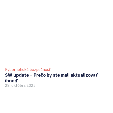
Kybernetická bezpečnosť
Ky
SW update – Prečo by ste mali aktualizovať
Ri
ihneď
vo
28. októbra 2025
22