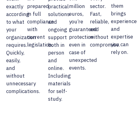
them
prepared
million
sector.
exactly
practical
brings
in full
euros,
Fast,
according
solutions
experience
compliance
you’re
reliable,
to what
and
and
with
guaranteed
and
your
ongoing
expertise
current
protection
without
organization
support
you can
legislation.
even in
compromise.
requires.
both in
rely on.
case of
Quickly,
person
unexpected
easily,
and
events.
and
online.
without
Including
unnecessary
materials
complications.
for self-
study.