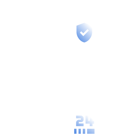
entire team.
Secure
Management
We guarantee
the highest
level of data
protection and
confidentiality
of your
processes.