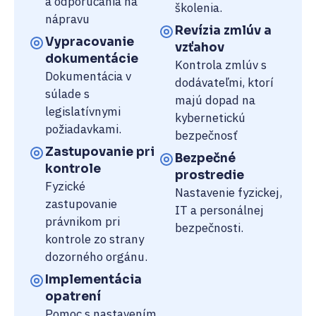
a odporúčania na
školenia.
nápravu
Revízia zmlúv a
Vypracovanie
vzťahov
dokumentácie
Kontrola zmlúv s
Dokumentácia v
dodávateľmi, ktorí
súlade s
majú dopad na
legislatívnymi
kybernetickú
požiadavkami.
bezpečnosť
Zastupovanie pri
Bezpečné
kontrole
prostredie
Fyzické
Nastavenie fyzickej,
zastupovanie
IT a personálnej
právnikom pri
bezpečnosti.
kontrole zo strany
dozorného orgánu.
Implementácia
opatrení
Pomoc s nastavením