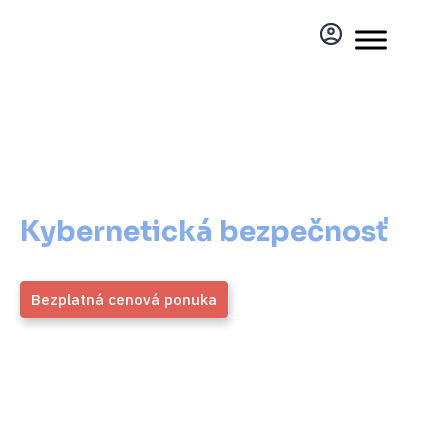
Kybernetická bezpečnosť
pre vašu obec
Kybernetická bezpečnosť
pre vašu obec
Bezplatná cenová ponuka
Viac informácií
ZMOS
4,9 / 5
Generálny partner
Priemerné hodnotenie viac ako
1700 overených klientov