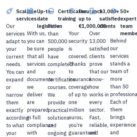
Scalable
Up-to-
Certification
Insurance
13,000+
50+
services
date
training
up to
satisfied
expert
Our
More
legislation
€1,000,000
clients
team
With us,
Your
Over
services
than
membe
Behind
you can
security
13,000
adapt to
500,000
our
be sure
is
satisfied
your
people
services
that all
covered.
clients
current
have
stands a
services
Thanks
prove
needs.
completed
team of
and
to
that our
You can
our
more
documents
insurance
know-
expand
certification
than 50
we
coverage
how
or
courses.
professiona
deliver
of up to
works in
narrow
We
Each of
are
one
every
them
provide
them
prepared
million
sector.
exactly
practical
brings
in full
euros,
Fast,
according
solutions
experience
compliance
you’re
reliable,
to what
and
and
with
guaranteed
and
your
ongoing