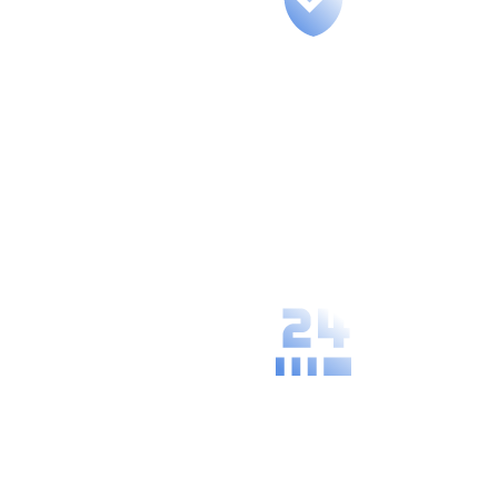
Secure
Management
We guarantee
the highest
level of data
protection and
confidentiality
of your
processes.
Availability and
Speed
Our solutions
are always