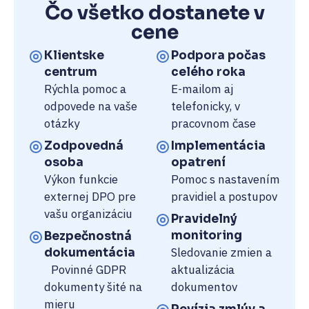
Čo všetko dostanete v
cene
Klientske
Podpora počas
centrum
celého roka
Rýchla pomoc a
E-mailom aj
odpovede na vaše
telefonicky, v
otázky
pracovnom čase
Zodpovedná
Implementácia
osoba
opatrení
Výkon funkcie
Pomoc s nastavením
externej DPO pre
pravidiel a postupov
vašu organizáciu
Pravidelný
monitoring
Bezpečnostná
Sledovanie zmien a
dokumentácia
Povinné GDPR
aktualizácia
dokumenty šité na
dokumentov
mieru