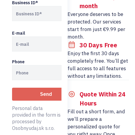
Business ID*
month
Everyone deserves to be
protected. Our services
start from just €9.99 per
E-mail
month.
30 Days Free
Enjoy the first 30 days
completely free. You’ll get
Phone
full access to all features
without any limitations.
Quote Within 24
Hours
Personal data
Fill out a short form, and
provided in the form is
we’ll prepare a
processed by
personalized quote for
Osobnyudaj.sk s.r.o.
you right away. Once