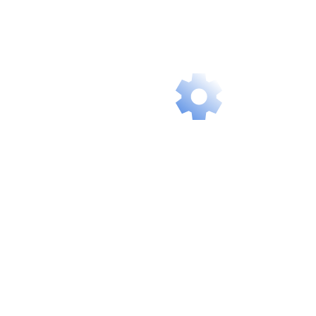
ready, giving
you instant,
delay-free
access.
Intelligent
Scalability
Our services
grow with you
and flexibly
adapt to your
future needs.