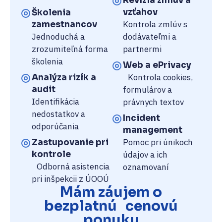
Revízia zmlúv a
vzťahov
Školenia
Kontrola zmlúv s
zamestnancov
Jednoduchá a
dodávateľmi a
zrozumiteľná forma
partnermi
školenia
Web a ePrivacy
Kontrola cookies,
Analýza rizík a
audit
formulárov a
Identifikácia
právnych textov
nedostatkov a
Incident
odporúčania
management
Pomoc pri únikoch
Zastupovanie pri
kontrole
údajov a ich
Odborná asistencia
oznamovaní
pri inšpekcii z ÚOOÚ
Mám záujem o
bezplatnú cenovú
ponuku