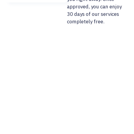
approved, you can enjoy
30 days of our services
completely free.
02/ 800 800 80
info@osobnyudaj.c
Sectors
Services
Support
About Us