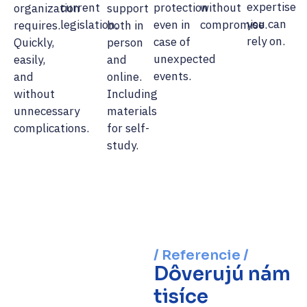
expertise
current
protection
without
organization
support
you can
legislation.
even in
compromise.
requires.
both in
rely on.
case of
Quickly,
person
unexpected
easily,
and
events.
and
online.
without
Including
unnecessary
materials
complications.
for self-
study.
/ Referencie /
Dôverujú nám
tisíce