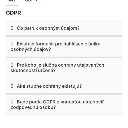
GDPR
Čo patrí k osobným údajom?
Existuje formulár pre nahlásenie úniku
osobných údajov?
Pre koho je služba ochrany utajovaných
skutočností určená?
Aké stupne ochrany existujú?
Bude podľa GDPR pivnnosťou ustanoviť
zodpovednú osobu?