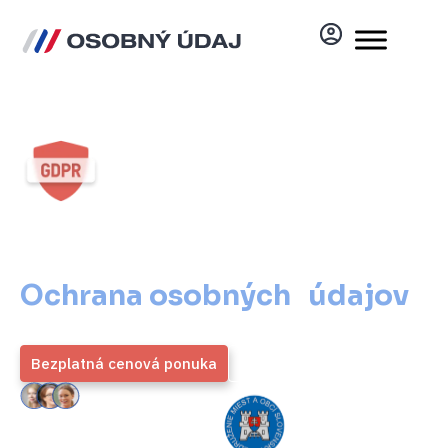
Ochrana osobných údajov
pre štátnu správu
Ochrana osobných údajov
pre štátnu správu
Bezplatná cenová ponuka
Viac informácií
ZMOS
4,9 / 5
Generálny partner
Priemerné hodnotenie viac ako