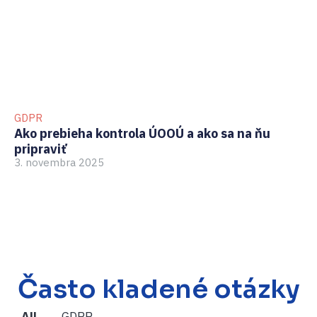
GDPR
BO
Ako prebieha kontrola ÚOOÚ a ako sa na ňu
Ak
pripraviť
zb
3. novembra 2025
te
6.
Často kladené otázky
All
GDPR