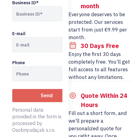
Business ID*
month
Everyone deserves to be
protected. Our services
start from just €9.99 per
E-mail
month.
30 Days Free
Enjoy the first 30 days
completely free. You’ll get
Phone
full access to all features
without any limitations.
Quote Within 24
Hours
Personal data
Fill out a short form, and
provided in the form is
we’ll prepare a
processed by
personalized quote for
Osobnyudaj.sk s.r.o.
you right away. Once