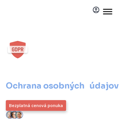
Ochrana osobných údajov
pre veľký podnik
Ochrana osobných údajov
pre veľký podnik
Bezplatná cenová ponuka
Viac informácií
ZMOS
4,9 / 5
Generálny partner
Priemerné hodnotenie viac ako