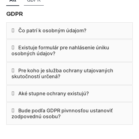
GDPR
Čo patrí k osobným údajom?
Existuje formulár pre nahlásenie úniku
osobných údajov?
Pre koho je služba ochrany utajovaných
skutočností určená?
Aké stupne ochrany existujú?
Bude podľa GDPR pivnnosťou ustanoviť
zodpovednú osobu?