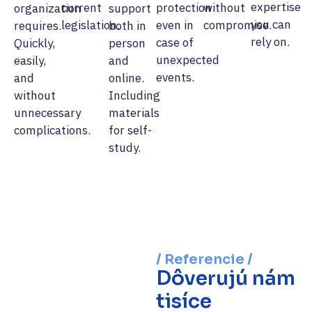
expertise
current
protection
without
organization
support
you can
legislation.
even in
compromise.
requires.
both in
rely on.
case of
Quickly,
person
unexpected
easily,
and
events.
and
online.
without
Including
unnecessary
materials
complications.
for self-
study.
/ Referencie /
Dôverujú nám
tisíce