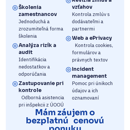
Revízia zmlúv a
vzťahov
Školenia
Kontrola zmlúv s
zamestnancov
Jednoduchá a
dodávateľmi a
zrozumiteľná forma
partnermi
školenia
Web a ePrivacy
Kontrola cookies,
Analýza rizík a
audit
formulárov a
Identifikácia
právnych textov
nedostatkov a
Incident
odporúčania
management
Pomoc pri únikoch
Zastupovanie pri
kontrole
údajov a ich
Odborná asistencia
oznamovaní
pri inšpekcii z ÚOOÚ
Mám záujem o
bezplatnú cenovú
ponuku