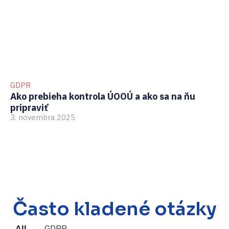
GDPR
BO
Ako prebieha kontrola ÚOOÚ a ako sa na ňu
Ak
pripraviť
zb
3. novembra 2025
te
6.
Často kladené otázky
All
GDPR