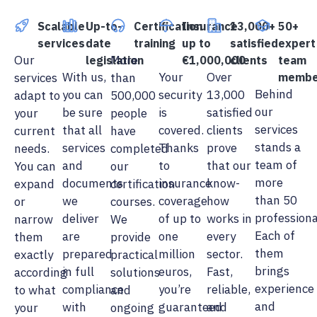
Scalable
Up-to-
Certification
Insurance
13,000+
50+
services
date
training
up to
satisfied
expert
Our
More
legislation
€1,000,000
clients
team
With us,
Your
Over
services
than
membe
Behind
you can
security
13,000
adapt to
500,000
our
be sure
is
satisfied
your
people
services
that all
covered.
clients
current
have
stands a
services
Thanks
prove
needs.
completed
team of
and
to
that our
You can
our
more
documents
insurance
know-
expand
certification
than 50
we
coverage
how
or
courses.
professiona
deliver
of up to
works in
narrow
We
Each of
are
one
every
them
provide
them
prepared
million
sector.
exactly
practical
brings
in full
euros,
Fast,
according
solutions
experience
compliance
you’re
reliable,
to what
and
and
with
guaranteed
and
your
ongoing