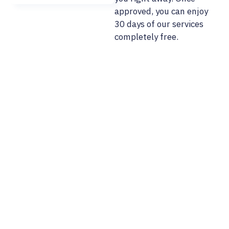
approved, you can enjoy
30 days of our services
completely free.
02/ 800 800 80
info@osobnyudaj.c
Sectors
Services
Support
About Us