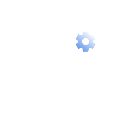
ready, giving
you instant,
delay-free
access.
Intelligent
Scalability
Our services
grow with you
and flexibly
adapt to your
future needs.