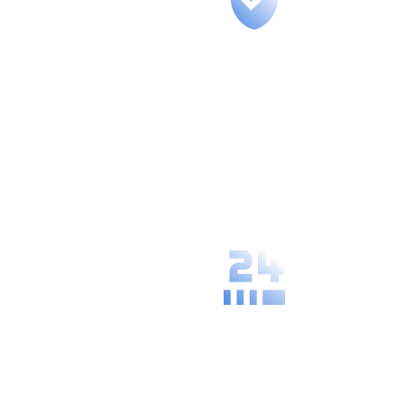
Secure
Management
We guarantee
the highest
level of data
protection and
confidentiality
of your
processes.
Availability and
Speed
Our solutions
are always