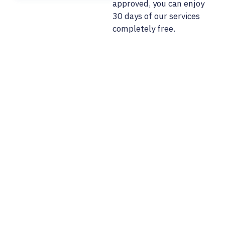
approved, you can enjoy
30 days of our services
completely free.
02/ 800 800 80
info@osobnyudaj.c
Sectors
Services
Support
About Us