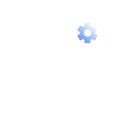
you instant,
delay-free
access.
Intelligent
Scalability
Our services
grow with you
and flexibly
adapt to your
future needs.