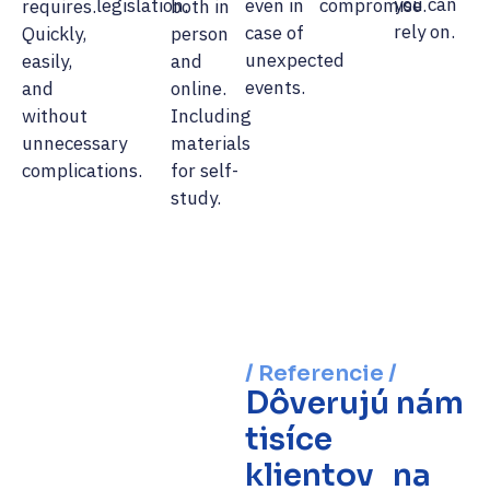
you can
legislation.
even in
compromise.
requires.
both in
rely on.
case of
Quickly,
person
unexpected
easily,
and
events.
and
online.
without
Including
unnecessary
materials
complications.
for self-
study.
/ Referencie /
Dôverujú nám
tisíce
klientov na