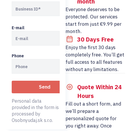
month
Everyone deserves to be
protected. Our services
start from just €9.99 per
E-mail
month.
30 Days Free
Enjoy the first 30 days
completely free. You’ll get
Phone
full access to all features
without any limitations.
Quote Within 24
Hours
Personal data
Fill out a short form, and
provided in the form is
we’ll prepare a
processed by
personalized quote for
Osobnyudaj.sk s.r.o.
you right away. Once