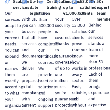
Scalable
Up-to-
Certification
Insurance
13,000+
50+
services
date
training
up to
satisfied
expert
Our
More
legislation
€1,000,000
clients
team
With us,
Your
Over
services
than
membe
Behind
you can
security
13,000
adapt to
500,000
our
be sure
is
satisfied
your
people
services
that all
covered.
clients
current
have
stands a
services
Thanks
prove
needs.
completed
team of
and
to
that our
You can
our
more
documents
insurance
know-
expand
certification
than 50
we
coverage
how
or
courses.
professiona
deliver
of up to
works in
narrow
We
Each of
are
one
every
them
provide
them
prepared
million
sector.
exactly
practical
brings
in full
euros,
Fast,
according
solutions
experience
compliance
you’re
reliable,
to what
and
and
with
guaranteed
and
your
ongoing
expertise
current
protection
without
organization
support