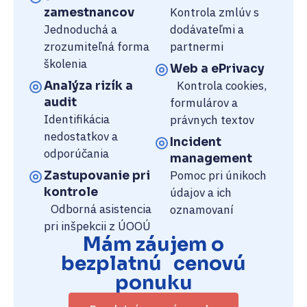
Kontrola zmlúv s
zamestnancov
Jednoduchá a
dodávateľmi a
zrozumiteľná forma
partnermi
školenia
Web a ePrivacy
Kontrola cookies,
Analýza rizík a
audit
formulárov a
Identifikácia
právnych textov
nedostatkov a
Incident
odporúčania
management
Pomoc pri únikoch
Zastupovanie pri
kontrole
údajov a ich
Odborná asistencia
oznamovaní
pri inšpekcii z ÚOOÚ
Mám záujem o
bezplatnú cenovú
ponuku