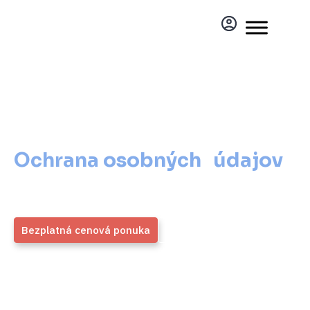
Ochrana osobných údajov
pre vaše zdravotnícke zariadenie
Ochrana osobných údajov
pre vaše zdravotnícke
zariadenie
Bezplatná cenová ponuka
Viac informácií
ZMOS
4,9 / 5
Generálny partner
Priemerné hodnotenie viac ako
1700 overených klientov