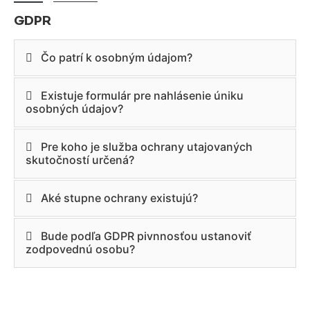
GDPR
Čo patrí k osobným údajom?
Existuje formulár pre nahlásenie úniku
osobných údajov?
Pre koho je služba ochrany utajovaných
skutočností určená?
Aké stupne ochrany existujú?
Bude podľa GDPR pivnnosťou ustanoviť
zodpovednú osobu?