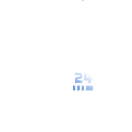
Secure
Management
We guarantee
the highest
level of data
protection and
confidentiality
of your
processes.
Availability and
Speed
Our solutions
are always
ready, giving