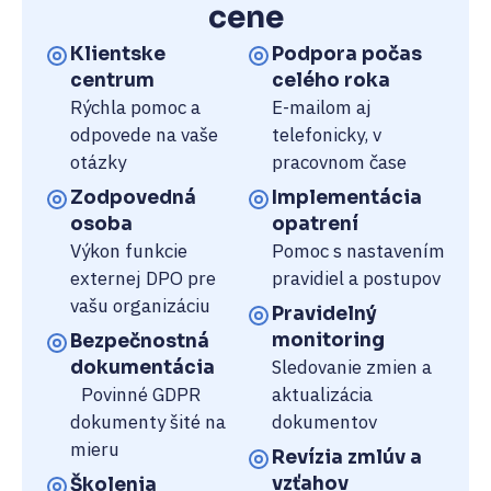
cene
Klientske
Podpora počas
centrum
celého roka
Rýchla pomoc a
E-mailom aj
odpovede na vaše
telefonicky, v
otázky
pracovnom čase
Zodpovedná
Implementácia
osoba
opatrení
Výkon funkcie
Pomoc s nastavením
externej DPO pre
pravidiel a postupov
vašu organizáciu
Pravidelný
monitoring
Bezpečnostná
Sledovanie zmien a
dokumentácia
Povinné GDPR
aktualizácia
dokumenty šité na
dokumentov
mieru
Revízia zmlúv a
vzťahov
Školenia