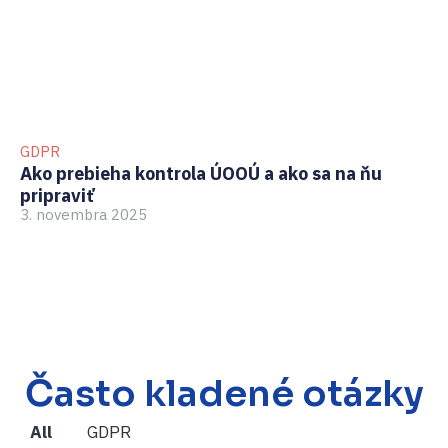
GDPR
BO
Ako prebieha kontrola ÚOOÚ a ako sa na ňu
Ak
pripraviť
zb
3. novembra 2025
te
6.
Často kladené otázky
All
GDPR