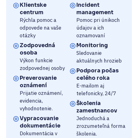
Klientske
Incident
centrum
management
Rýchla pomoc a
Pomoc pri únikoch
odpovede na vaše
údajov a ich
otázky
oznamovaní
Zodpovedná
Monitoring
osoba
Sledovanie
Výkon funkcie
aktuálnych hrozieb
zodpovednej osoby
Podpora počas
Preverovanie
celého roka
oznámení
E-mailom aj
Prijatie oznámení,
telefonicky, 24/7
evidencia,
Školenia
vyhodnotenie.
zamestnancov
Jednoduchá a
Vypracovanie
dokumentácie
zrozumeteľná forma
Dokumentácia v
školenia.