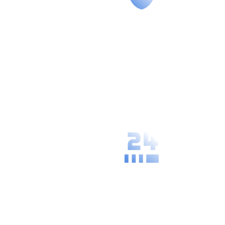
Secure
Management
We guarantee
the highest
level of data
protection and
confidentiality
of your
processes.
Availability and
Speed
Our solutions
are always
ready, giving