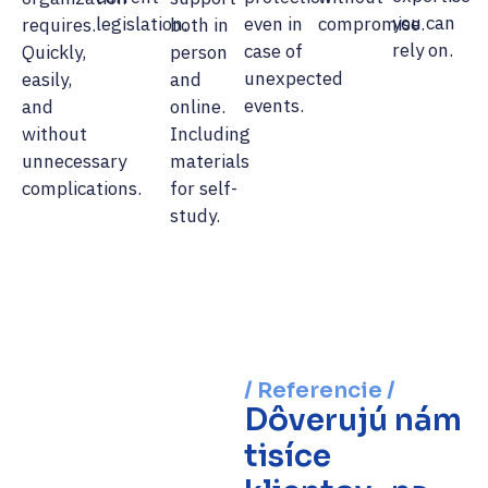
you can
legislation.
even in
compromise.
requires.
both in
rely on.
case of
Quickly,
person
unexpected
easily,
and
events.
and
online.
without
Including
unnecessary
materials
complications.
for self-
study.
/ Referencie /
Dôverujú nám
tisíce