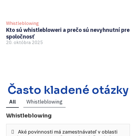
Whistleblowing
Wh
Kto sú whistlebloweri a prečo sú nevyhnutní pre
Ri
spoločnosť
Po
20. októbra 2025
27
Často kladené otázky
All
Whistleblowing
Whistleblowing
Aké povinnosti má zamestnávateľ v oblasti