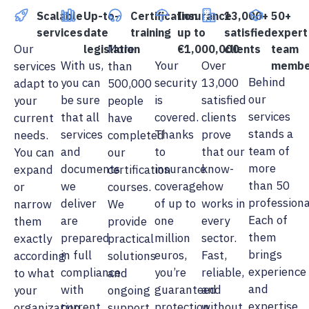
Scalable
Up-to-
Certification
Insurance
13,000+
50+
services
date
training
up to
satisfied
expert
Our
More
legislation
€1,000,000
clients
team
With us,
Your
Over
services
than
membe
Behind
you can
security
13,000
adapt to
500,000
our
be sure
is
satisfied
your
people
services
that all
covered.
clients
current
have
stands a
services
Thanks
prove
needs.
completed
team of
and
to
that our
You can
our
more
documents
insurance
know-
expand
certification
than 50
we
coverage
how
or
courses.
professiona
deliver
of up to
works in
narrow
We
Each of
are
one
every
them
provide
them
prepared
million
sector.
exactly
practical
brings
in full
euros,
Fast,
according
solutions
experience
compliance
you’re
reliable,
to what
and
and
with
guaranteed
and
your
ongoing
expertise
current
protection
without
organization
support