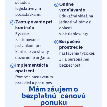
súlade s
Online
legislatívnymi
vzdelávanie
požiadavkami.
Edukačné videá na
jednotlivé témy z
Zastupovanie pri
kontrole
oblasti
Fyzické
whistleblowingu.
zastupovanie
Bezpečné
právnikom pri
prostredie
kontrole zo strany
nastavenie fyzickej,
dozorného orgánu.
IT a personálnej
bezpečnosti.
Implementácia
opatrení
Pomoc s nastavením
pravidiel a postupov.
Mám záujem o
bezplatnú cenovú
ponuku