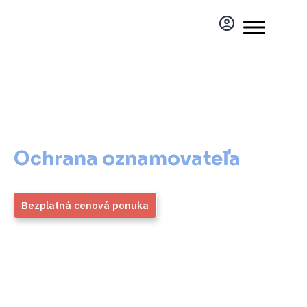
Ochrana oznamovateľa
pre váš subjekt
Ochrana oznamovateľa
pre
váš subjekt
Bezplatná cenová ponuka
Viac informácií
ZMOS
4,9 / 5
Generálny partner
Priemerné hodnotenie viac ako
1700 overených klientov