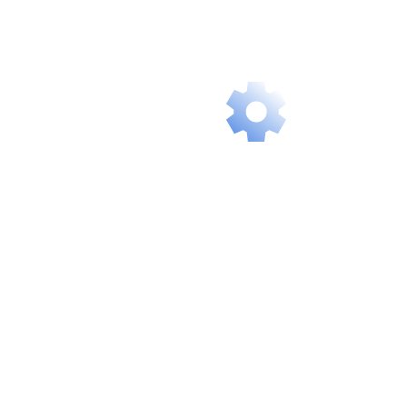
you instant,
delay-free
access.
Intelligent
Scalability
Our services
grow with you
and flexibly
adapt to your
future needs.