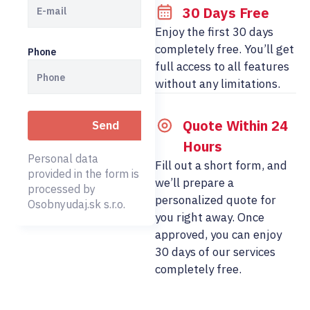
30 Days Free
Enjoy the first 30 days
completely free. You’ll get
Phone
full access to all features
without any limitations.
Quote Within 24
Hours
Personal data
Fill out a short form, and
provided in the form is
we’ll prepare a
processed by
personalized quote for
Osobnyudaj.sk s.r.o.
you right away. Once
approved, you can enjoy
30 days of our services
completely free.