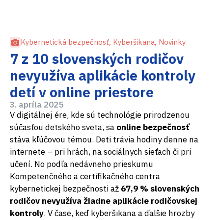
Kybernetická bezpečnosť
,
Kyberšikana
,
Novinky
7 z 10 slovenských rodičov
nevyužíva aplikácie kontroly
detí v online priestore
3. apríla 2025
V digitálnej ére, kde sú technológie prirodzenou
súčasťou detského sveta, sa
online bezpečnosť
stáva kľúčovou témou. Deti trávia hodiny denne na
internete – pri hrách, na sociálnych sieťach či pri
učení. No podľa nedávneho prieskumu
Kompetenčného a certifikačného centra
kybernetickej bezpečnosti až
67,9 % slovenských
rodičov nevyužíva žiadne aplikácie rodičovskej
kontroly
. V čase, keď kyberšikana a ďalšie hrozby