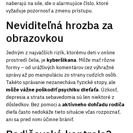
naberajú na sile, ide o alarmujúce číslo, ktoré
vyžaduje pozornosť a zmenu prístupu.
Neviditeľná hrozba za
obrazovkou
Jedným z najväčších rizík, ktorému deti v online
prostredí čelia, je
kyberšikana
. Môže mať rôzne
formy – od urážlivých komentárov cez výhražné
správy až po manipuláciu zo strany cudzích osôb.
Takéto správanie nezanecháva fyzické stopy, ale
môže vážne poškodiť psychiku dieťaťa
. Úzkosť,
depresia a strata sebavedomia sú len niektoré z
dôsledkov. Bez pomoci a
aktívneho dohľadu rodiča
dieťa často nedokáže tieto situácie včas rozpoznať,
ani sa pred nimi účinne brániť.