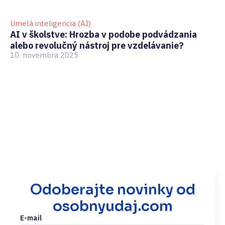
Umelá inteligencia (AI)
GD
AI v školstve: Hrozba v podobe podvádzania
Ak
alebo revolučný nástroj pre vzdelávanie?
pr
10. novembra 2025
3.
Odoberajte novinky od
osobnyudaj.com
E-mail