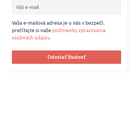
Vaša e-mailová adresa je u nás v bezpečí,
prečítajte si naše
podmienky zpracovania
osobných údajov
.
Odoslať žiadosť
02/ 800 800 80
info@osobnyudaj.c
Sectors
Services
Support
About Us
Municipality
Personal Data
References
Company
Protection
Osobnyudaj.sk