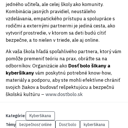
jedného učiteľa, ale celej školy ako komunity.
Kombinácia jasných pravidiel, neustáleho
vzdelávania, empatického prístupu a spolupráce s
rodičmi a externými partnermi je jediná cesta, ako
vytvoriť prostredie, v ktorom sa deti budú cítiť
bezpečne, a to nielen v triede, ale aj online.
Ak vaša škola hľadá spoľahlivého partnera, ktorý vám
pomôže premeniť teóriu na prax, obráťte sa na
odborníkov. Organizácie ako
Dosť bolo šikany a
kyberšikany
vám poskytnú potrebné know-how,
materiály a podporu, aby ste mohli efektívne chrániť
svojich žiakov a budovať rešpektujúcu a bezpečnú
školskú kultúru –
www.dostbolo.sk
Kategórie:
Kyberšikana
Témy
bezpečnosť online
Dosť bolo
kyberšikana