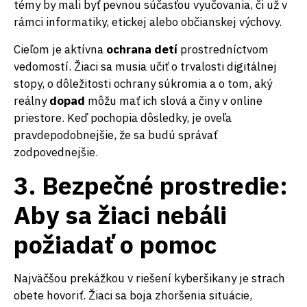
témy by mali byť pevnou súčasťou vyučovania, či už v
rámci informatiky, etickej alebo občianskej výchovy.
Cieľom je aktívna
ochrana detí
prostredníctvom
vedomostí. Žiaci sa musia učiť o trvalosti digitálnej
stopy, o dôležitosti ochrany súkromia a o tom, aký
reálny
dopad
môžu mať ich slová a činy v online
priestore. Keď pochopia dôsledky, je oveľa
pravdepodobnejšie, že sa budú správať
zodpovednejšie.
3. Bezpečné prostredie:
Aby sa žiaci nebáli
požiadať o pomoc
Najväčšou prekážkou v riešení kyberšikany je strach
obete hovoriť. Žiaci sa boja zhoršenia situácie,