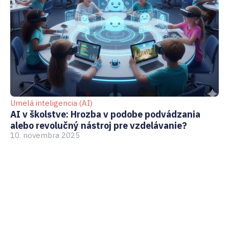
Umelá inteligencia (AI)
GD
AI v školstve: Hrozba v podobe podvádzania
Ak
alebo revolučný nástroj pre vzdelávanie?
pr
10. novembra 2025
3.