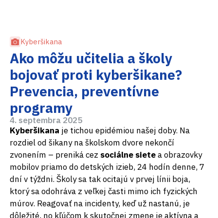
Kyberšikana
Ako môžu učitelia a školy
bojovať proti kyberšikane?
Prevencia, preventívne
programy
4. septembra 2025
Kyberšikana
je tichou epidémiou našej doby. Na
rozdiel od šikany na školskom dvore nekončí
zvonením – preniká cez
sociálne siete
a obrazovky
mobilov priamo do detských izieb, 24 hodín denne, 7
dní v týždni. Školy sa tak ocitajú v prvej línii boja,
ktorý sa odohráva z veľkej časti mimo ich fyzických
múrov. Reagovať na incidenty, keď už nastanú, je
dôležité, no kľúčom k skutočnej zmene je aktívna a