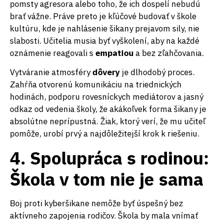
pomsty agresora alebo toho, že ich dospelí nebudú
brať vážne. Práve preto je kľúčové budovať v škole
kultúru, kde je nahlásenie šikany prejavom sily, nie
slabosti. Učitelia musia byť vyškolení, aby na každé
oznámenie reagovali s
empatiou
a bez zľahčovania.
Vytváranie atmosféry
dôvery
je dlhodobý proces.
Zahŕňa otvorenú komunikáciu na triednických
hodinách, podporu rovesníckych mediátorov a jasný
odkaz od vedenia školy, že akákoľvek forma šikany je
absolútne neprípustná. Žiak, ktorý verí, že mu učiteľ
pomôže, urobí prvý a najdôležitejší krok k riešeniu.
4. Spolupráca s rodinou:
Škola v tom nie je sama
Boj proti kyberšikane nemôže byť úspešný bez
aktívneho zapojenia rodičov. Škola by mala vnímať