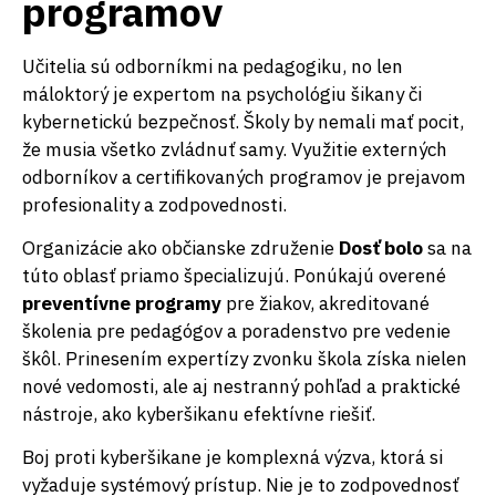
programov
Učitelia sú odborníkmi na pedagogiku, no len
máloktorý je expertom na psychológiu šikany či
kybernetickú bezpečnosť. Školy by nemali mať pocit,
že musia všetko zvládnuť samy. Využitie externých
odborníkov a certifikovaných programov je prejavom
profesionality a zodpovednosti.
Organizácie ako občianske združenie
Dosť bolo
sa na
túto oblasť priamo špecializujú. Ponúkajú overené
preventívne programy
pre žiakov, akreditované
školenia pre pedagógov a poradenstvo pre vedenie
škôl. Prinesením expertízy zvonku škola získa nielen
nové vedomosti, ale aj nestranný pohľad a praktické
nástroje, ako kyberšikanu efektívne riešiť.
Boj proti kyberšikane je komplexná výzva, ktorá si
vyžaduje systémový prístup. Nie je to zodpovednosť