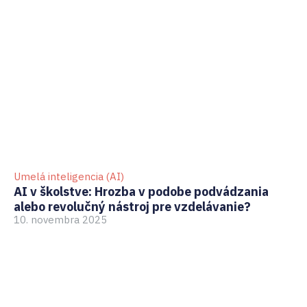
Umelá inteligencia (AI)
GD
AI v školstve: Hrozba v podobe podvádzania
Ak
alebo revolučný nástroj pre vzdelávanie?
pr
10. novembra 2025
3.