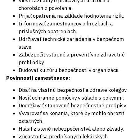
Viesť záznamy o pracovných úrazoch a
chorobách z povolania.
Prijať opatrenia na základe hodnotenia rizík.
Informovať zamestnancov o hrozbách a
príslušných opatreniach.
Udržiavať technické zariadenia v bezpečnom
stave.
Zabezpečiť vstupné a preventívne zdravotné
prehliadky.
Budovať kultúru bezpečnosti v organizácii.
Povinnosti zamestnanca:
Dbať na vlastnú bezpečnosť a zdravie kolegov.
Nosiť ochranné pomôcky v súlade s pokynmi.
Dodržiavať stanovené bezpečnostné predpisy.
Vyvarovať sa konania, ktoré by mohlo ohroziť
ostatných.
Hlásiť zistené nebezpečenstvá alebo závady.
Zúčastniť sa predpísaných lekárskych