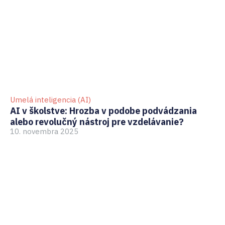
Umelá inteligencia (AI)
GD
AI v školstve: Hrozba v podobe podvádzania
Ak
alebo revolučný nástroj pre vzdelávanie?
pr
10. novembra 2025
3.