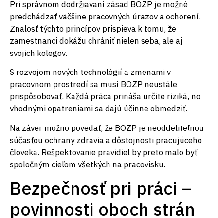
Pri správnom dodržiavaní zásad BOZP je možné
predchádzať väčšine pracovných úrazov a ochorení.
Znalosť týchto princípov prispieva k tomu, že
zamestnanci dokážu chrániť nielen seba, ale aj
svojich kolegov.
S rozvojom nových technológií a zmenami v
pracovnom prostredí sa musí BOZP neustále
prispôsobovať. Každá práca prináša určité riziká, no
vhodnými opatreniami sa dajú účinne obmedziť.
Na záver možno povedať, že BOZP je neoddeliteľnou
súčasťou ochrany zdravia a dôstojnosti pracujúceho
človeka. Rešpektovanie pravidiel by preto malo byť
spoločným cieľom všetkých na pracovisku.
Bezpečnosť pri práci –
povinnosti oboch strán