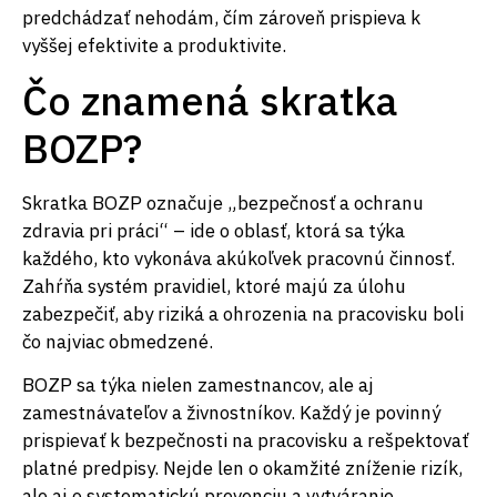
predchádzať nehodám, čím zároveň prispieva k
vyššej efektivite a produktivite.
Čo znamená skratka
BOZP?
Skratka BOZP označuje „bezpečnosť a ochranu
zdravia pri práci“ – ide o oblasť, ktorá sa týka
každého, kto vykonáva akúkoľvek pracovnú činnosť.
Zahŕňa systém pravidiel, ktoré majú za úlohu
zabezpečiť, aby riziká a ohrozenia na pracovisku boli
čo najviac obmedzené.
BOZP sa týka nielen zamestnancov, ale aj
zamestnávateľov a živnostníkov. Každý je povinný
prispievať k bezpečnosti na pracovisku a rešpektovať
platné predpisy. Nejde len o okamžité zníženie rizík,
ale aj o systematickú prevenciu a vytváranie