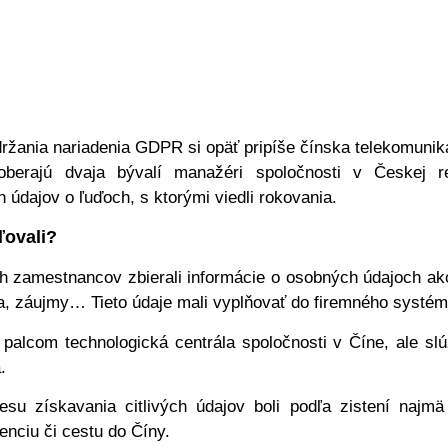
držania nariadenia GDPR si opäť pripíše čínska telekomuni
oberajú dvaja bývalí manažéri spoločnosti v Českej r
 údajov o ľuďoch, s ktorými viedli rokovania.
ďovali?
 zamestnancov zbierali informácie o osobných údajoch ako 
ia, záujmy… Tieto údaje mali vyplňovať do firemného systé
alcom technologická centrála spoločnosti v Číne, ale slú
.
su získavania citlivých údajov boli podľa zistení najmä 
nciu či cestu do Číny.