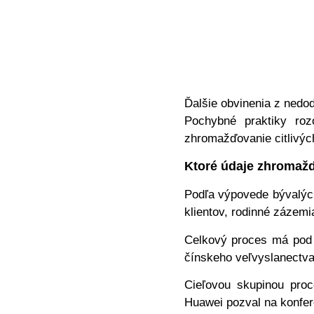
Ďalšie obvinenia z nedo
Pochybné praktiky roz
zhromažďovanie citlivých
Ktoré údaje zhromaž
Podľa výpovede bývalých
klientov, rodinné zázem
Celkový proces má pod p
čínskeho veľvyslanectva
Cieľovou skupinou proce
Huawei pozval na konfere