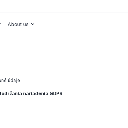
About us
né údaje
edodržania nariadenia GDPR