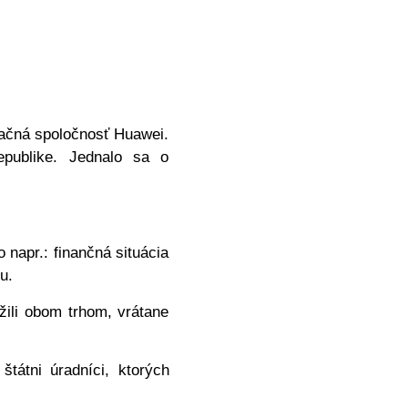
kačná spoločnosť Huawei.
epublike. Jednalo sa o
napr.: finančná situácia
mu.
žili obom trhom, vrátane
štátni úradníci, ktorých