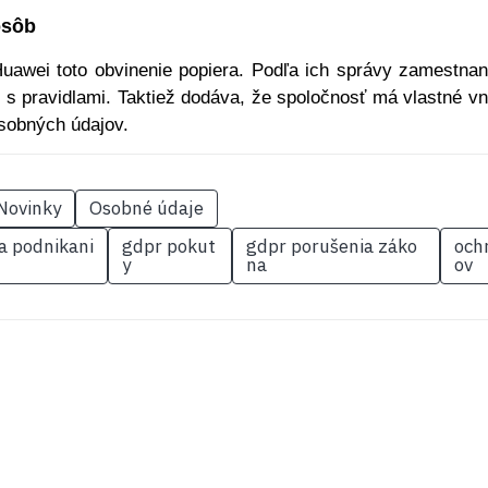
osôb
Huawei toto obvinenie popiera. Podľa ich správy zamestnan
s pravidlami. Taktiež dodáva, že spoločnosť má vlastné v
sobných údajov.
Novinky
Osobné údaje
a podnikani
gdpr pokut
gdpr porušenia záko
och
y
na
ov