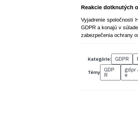
Reakcie dotknutých 
Vyjadrenie spoločnosti 
GDPR a konajú v súlade 
zabezpečenia ochrany o
GDPR
Kategórie:
GDP
gdpr 
Témy
R
e