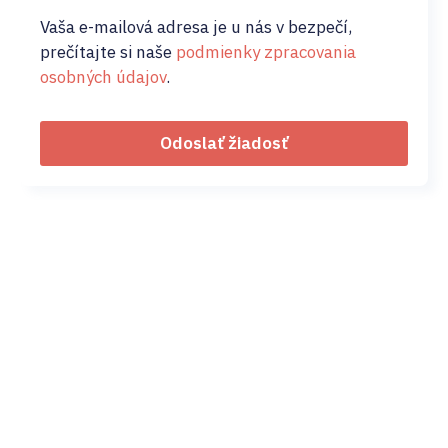
Vaša e-mailová adresa je u nás v bezpečí,
prečítajte si naše
podmienky zpracovania
osobných údajov
.
Odoslať žiadosť
02/ 800 800 80
info@osobnyudaj.c
Sectors
Services
Support
About Us
Municipality
Personal Data
References
Company
Protection
Osobnyudaj.sk
City
My Personal
Cybersecurity
Data Portal
Our Team
School