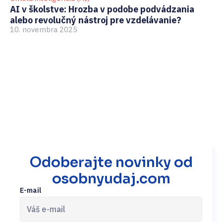
AI v školstve: Hrozba v podobe podvádzania
Ak
alebo revolučný nástroj pre vzdelávanie?
pr
10. novembra 2025
3.
Odoberajte novinky od
osobnyudaj.com
E-mail