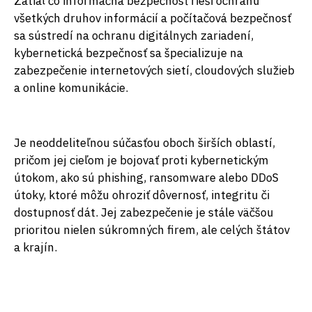
Zatiaľ čo informačná bezpečnosť rieši ochranu
všetkých druhov informácií a počítačová bezpečnosť
sa sústredí na ochranu digitálnych zariadení,
kybernetická bezpečnosť sa špecializuje na
zabezpečenie internetových sietí, cloudových služieb
a online komunikácie.
Je neoddeliteľnou súčasťou oboch širších oblastí,
pričom jej cieľom je bojovať proti kybernetickým
útokom, ako sú phishing, ransomware alebo DDoS
útoky, ktoré môžu ohroziť dôvernosť, integritu či
dostupnosť dát. Jej zabezpečenie je stále väčšou
prioritou nielen súkromných firem, ale celých štátov
a krajín.