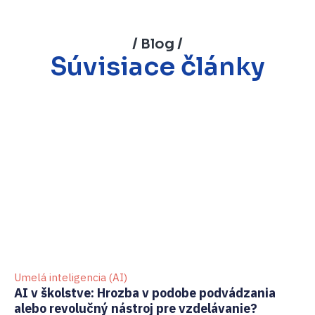
/ Blog /
Súvisiace články
Umelá inteligencia (AI)
GD
AI v školstve: Hrozba v podobe podvádzania
Ak
alebo revolučný nástroj pre vzdelávanie?
pr