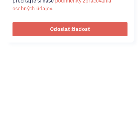
prečítajte si naše
podmienky zpracovania
osobných údajov
.
Odoslať žiadosť
02/ 800 800 80
info@osobnyudaj.c
Sectors
Services
Support
About Us
Municipality
Personal Data
References
Company
Protection
Osobnyudaj.sk
City
My Personal
Cybersecurity
Data Portal
Our Team
School
Bullying and
Blog
Careers
Educational
Cyberbullying
Institution
FAQ
Contact