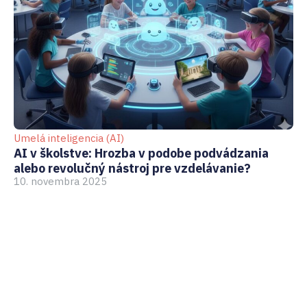
Umelá inteligencia (AI)
GD
AI v školstve: Hrozba v podobe podvádzania
Ak
alebo revolučný nástroj pre vzdelávanie?
pr
10. novembra 2025
3.