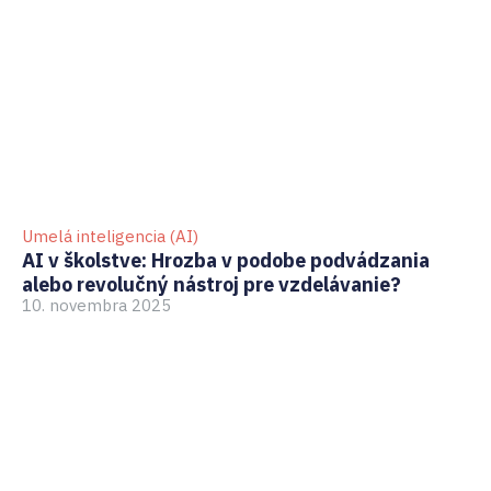
Umelá inteligencia (AI)
GD
AI v školstve: Hrozba v podobe podvádzania
Ak
alebo revolučný nástroj pre vzdelávanie?
pr
10. novembra 2025
3.