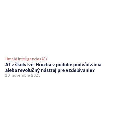
Umelá inteligencia (AI)
GD
AI v školstve: Hrozba v podobe podvádzania
Ak
alebo revolučný nástroj pre vzdelávanie?
pr
10. novembra 2025
3.