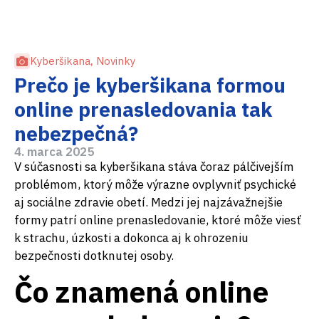
Kyberšikana
,
Novinky
Prečo je kyberšikana formou
online prenasledovania tak
nebezpečná?
4. marca 2025
V súčasnosti sa kyberšikana stáva čoraz pálčivejším
problémom, ktorý môže výrazne ovplyvniť psychické
aj sociálne zdravie obetí. Medzi jej najzávažnejšie
formy patrí online prenasledovanie, ktoré môže viesť
k strachu, úzkosti a dokonca aj k ohrozeniu
bezpečnosti dotknutej osoby.
Čo znamená online