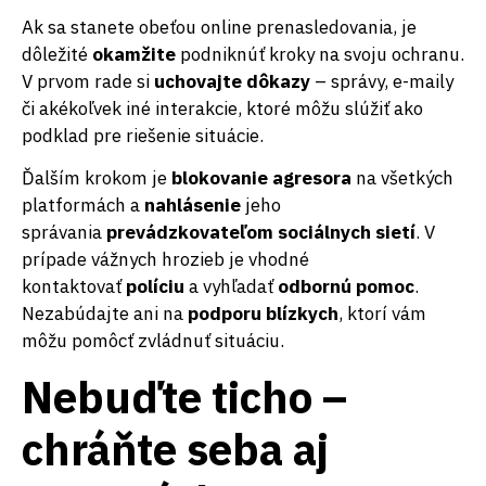
Ak sa stanete obeťou online prenasledovania, je
dôležité
okamžite
podniknúť kroky na svoju ochranu.
V prvom rade si
uchovajte dôkazy
– správy, e-maily
či akékoľvek iné interakcie, ktoré môžu slúžiť ako
podklad pre riešenie situácie.
Ďalším krokom je
blokovanie agresora
na všetkých
platformách a
n
ahlásenie
jeho
správania
prevádzkovateľom sociálnych sietí
. V
prípade vážnych hrozieb je vhodné
kontaktovať
políciu
a vyhľadať
odbornú pomoc
.
Nezabúdajte ani na
podporu blízkych
, ktorí vám
môžu pomôcť zvládnuť situáciu.
Nebuďte ticho –
chráňte seba aj