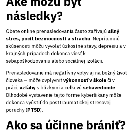
Aké môžu byť
následky?
Obete online prenasledovania často zažívajú
silný
stres, pocit bezmocnosti a strachu
. Nepríjemné
skúsenosti môžu vyvolať úzkostné stavy, depresiu a v
krajných prípadoch dokonca viesť k
sebapoškodzovaniu alebo sociálnej izolácii.
Prenasledovanie má negatívny vplyv aj na bežný život
človeka – môže ovplyvniť
výkonnosť v škole
či v
práci,
vzťahy
s blízkymi a celkové
sebavedomie
.
Dlhodobé vystavenie tejto forme kyberšikany môže
dokonca vyústiť do posttraumatickej stresovej
poruchy (
PTSD
).
Ako sa účinne brániť?