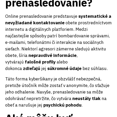
prenasledovanie?
Online prenasledovanie predstavuje
systematické a
nevyžiadané kontaktovanie
obete prostredníctvom
internetu a digitálnych platforiem. Medzi
najčastejšie spôsoby patrí bombardovanie správami,
e-mailami, telefonátmi či interakcie na sociálnych
sieťach. Niektorí agresori zámerne sledujú aktivitu
obete, šíria
nepravdivé informácie
,
vytvárajú
falošné profily
alebo
dokonca
zdieľajú
jej
súkromné údaje
bez súhlasu.
Táto forma kyberšikany je obzvlášť nebezpečná,
pretože útočník môže zostať v anonymite, čo sťažuje
jeho odhalenie. Navyše, prenasledovanie sa môže
odohrávať nepretržite, čo vytvára
neustály tlak
na
obeť a narušuje jej
psychickú pohodu
.