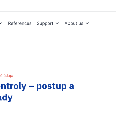
References
Support
About us
é údaje
ntroly – postup a
ady