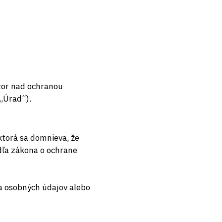
zor nad ochranou
,Úrad“).
ktorá sa domnieva, že
dľa zákona o ochrane
ia osobných údajov alebo