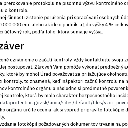
a prerokovanie protokolu na písomnú výzvu kontrolného o
 o kontrole.
ej činnosti zistenie porušenia pri spracúvaní osobných úda
0 000 000 eur, alebo ak ide o podnik, až do výšky 4 % celk
 účtovný rok, podľa toho, ktorá suma je vyššia.
 záver
né oznámenie o začatí kontroly, vždy kontaktujte svoju 
lej postupovať. Zároveň Vám pomôže vykonať predbežný aud
y, ktoré by mohol Úrad považovať za priťažujúce okolnosti
í kontroly, to znamená, keď inšpektori začnú kontrolu na m
enov kontrolného orgánu a následne si predmetné poverenia 
ej kontrole, ktorá by mala charakter bezpečnostného incid
/dataprotection.gov.sk/uoou/sites/default/files/vzor_pove
ho orgánu určite ocenia, ak si vopred pripravíte fotokópie
y.
ovzdania fotokópií požadovaných dokumentov trvanie na po