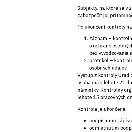
Subjekty, na ktoré sa v
zabezpečiť jej prítomno
Po ukončení kontroly na
záznam – kontrolný
o ochrane osobných
bez vyvodzovania s
protokol – kontroln
osobných údajov.
Výstup z kontroly Úrad 
osoba má v lehote 21 dn
námietky. Kontrolný or
lehote 15 pracovných dn
Kontrola je ukončená
podpísaním zápisni
odmietnutím podpís