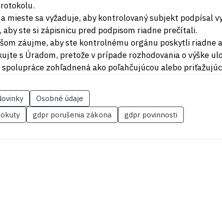
rotokolu.
na mieste sa vyžaduje, aby kontrolovaný subjekt podpísal v
 aby ste si zápisnicu pred podpisom riadne prečítali.
šom záujme, aby ste kontrolnému orgánu poskytli riadne 
ujte s Úradom, pretože v prípade rozhodovania o výške ul
 spolupráce zohľadnená ako poľahčujúcou alebo priťažujúc
ovinky
Osobné údaje
pokuty
gdpr porušenia zákona
gdpr povinnosti