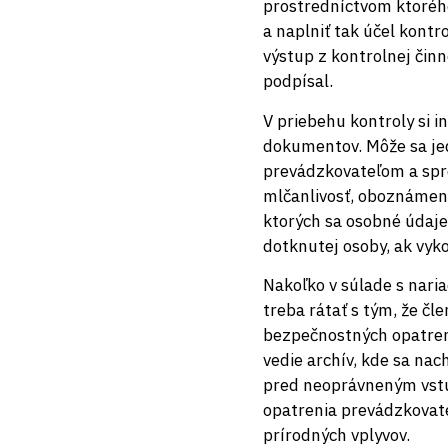
prostredníctvom ktorého 
a naplniť tak účel kontr
výstup z kontrolnej činn
podpísal.
V priebehu kontroly si 
dokumentov. Môže sa je
prevádzkovateľom a spr
mlčanlivosť, oboznámeni
ktorých sa osobné údaj
dotknutej osoby, ak vyk
Nakoľko v súlade s nari
treba rátať s tým, že č
bezpečnostných opatrení
vedie archív, kde sa na
pred neoprávneným vstup
opatrenia prevádzkovateľ
prírodných vplyvov.