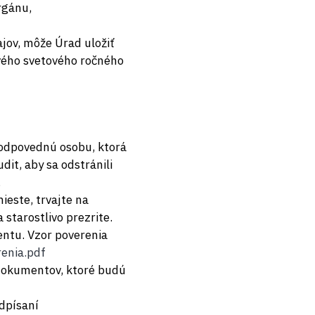
rgánu,
jov, môže Úrad uložiť
ového svetového ročného
zodpovednú osobu, ktorá
it, aby sa odstránili
.
ieste, trvajte na
starostlivo prezrite.
entu. Vzor poverenia
renia.pdf
 dokumentov, ktoré budú
dpísaní