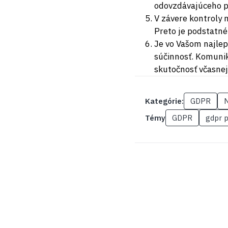
odovzdávajúceho p
V závere kontroly 
Preto je podstatné,
Je vo Vašom najlep
súčinnosť. Komunik
skutočnosť včasnej
Kategórie:
GDPR
N
Témy
GDPR
gdpr 