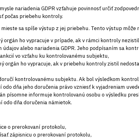
 zmysle nariadenia GDPR vzťahuje povinnosť určiť zodpoved
sť počas priebehu kontroly.
 mieste sa spíše výstup z jej priebehu. Tento výstup môže 
 orgán ho vypracuje v prípade, ak v rámci kontroly nezisti
 údajov alebo nariadenia GDPR. Jeho podpísaním sa kontrol
ankcií vo vzťahu ku kontrolovanému subjektu,
ý orgán ho vypracuje, ak v priebehu kontroly zistil nedost
doručí kontrolovanému subjektu. Ak bol výsledkom kontrol
í odo dňa jeho doručenia právo vzniesť k vyjadreniam uve
gán písomne informuje kontrolovanú osobu o výsledku pre
í odo dňa doručenia námietok.
ce o prerokovaní protokolu,
ať zápisnicu o prerokovaní protokolu,