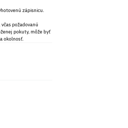
yhotovenú zápisnicu.
a včas požadovanú
oženej pokuty, môže byť
a okolnosť.