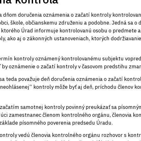
a dňom doručenia oznámenia o začatí kontroly kontrolovan
obci, škole, občianskemu združeniu a podobne. Jedná sa o
ktorého Úrad informuje kontrolovanú osobu o predmete a ú
ly, ako aj o zákonných ustanoveniach, ktorých dodržiavan
 termín kontroly oznámený kontrolovanému subjektu vopred
 by oznámenie o začatí kontroly v časovom predstihu zmaril
 sa teda považuje deň doručenia oznámenia o začatí kontro
eohlásenej“ kontroly môže byť aj deň, príchodu členov k
d začatím samotnej kontroly povinný preukázať sa písomn
dúci zamestnanec členom kontrolného orgánu, členovia ko
 základe písomného poverenia predsedu Úradu.
ontroly vedú členovia kontrolného orgánu rozhovor s kon