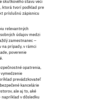
ie skutkového stavu veci
, ktorá tvorí podklad pre
kt príslušnú zápisnicu
piu relevantných
osobných údajov medzi
každý zamestnanec –
 na prípady, v rámci
ade, poverenie
é.
ezpečnostné opatrenia,
é vymedzenie
apríklad prevádzkovateľ
abezpečené kancelárie
orov, ale aj to, aké
– napríklad v dôsledku