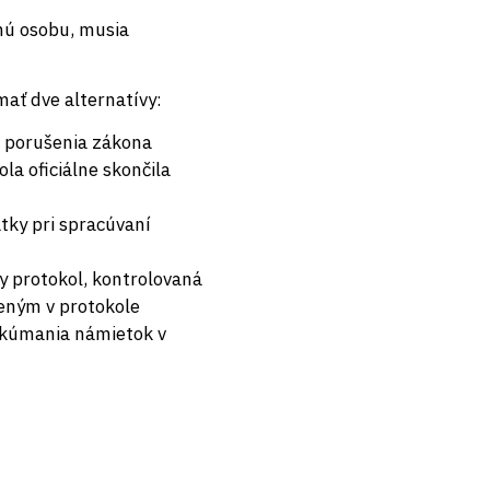
nú osobu, musia
mať dve alternatívy:
l porušenia zákona
a oficiálne skončila
atky pri spracúvaní
y protokol, kontrolovaná
deným v protokole
skúmania námietok v