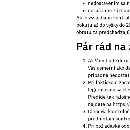
nedostavením sa n
doručením záznamu
Ak je výsledkom kontroln
pokutu až do výšky do 2
obratu za predchádzajúci
Pár rád na
Ak Vám bude doruče
Vás usmerní ako ďa
prípadne nedostatk
Pri faktickom začat
legitimovaní sa čl
Predíde tak falošn
nájdete na
https:/
Členovia kontrolné
predmetom kontrol
Pri požiadavke od