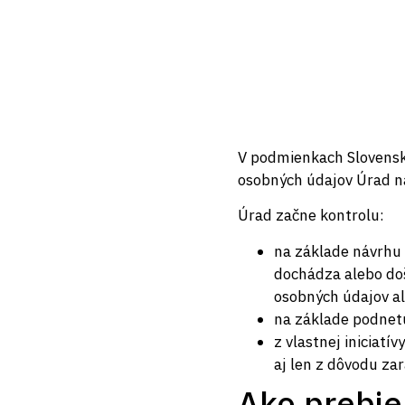
V podmienkach Slovenske
osobných údajov Úrad na
Úrad začne kontrolu:
na základe návrhu 
dochádza alebo doš
osobných údajov a
na základe podnetu
z vlastnej iniciat
aj len z dôvodu za
Ako prebie