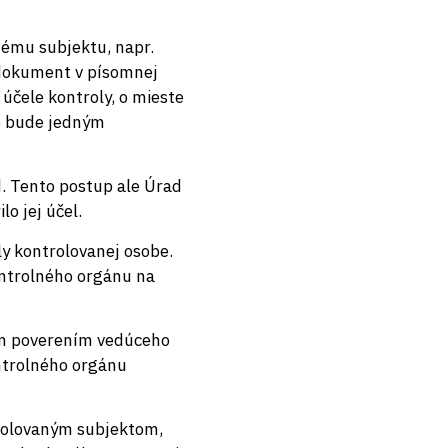
ému subjektu, napr.
 dokument v písomnej
čele kontroly, o mieste
ie bude jedným
. Tento postup ale Úrad
o jej účel.
ly kontrolovanej osobe.
ontrolného orgánu na
ým poverením vedúceho
ntrolného orgánu
trolovaným subjektom,