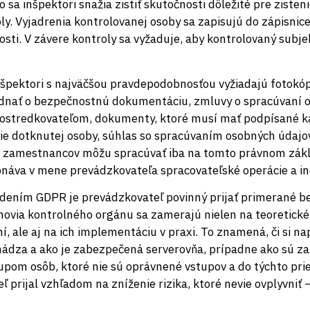
sa inšpektori snažia zistiť skutočnosti dôležité pre zisten
oly. Vyjadrenia kontrolovanej osoby sa zapisujú do zápisnice
osti. V závere kontroly sa vyžaduje, aby kontrolovaný subje
inšpektori s najväčšou pravdepodobnosťou vyžiadajú fotokó
dnať o bezpečnostnú dokumentáciu, zmluvy o spracúvaní 
ostredkovateľom, dokumenty, ktoré musí mať podpísané 
e dotknutej osoby, súhlas so spracúvaním osobných údajov
e zamestnancov môžu spracúvať iba na tomto právnom zákl
onáva v mene prevádzkovateľa spracovateľské operácie a in
adením GDPR je prevádzkovateľ povinný prijať primerané b
lenovia kontrolného orgánu sa zamerajú nielen na teoretick
, ale aj na ich implementáciu v praxi. To znamená, či si n
chádza a ako je zabezpečená serverovňa, prípadne ako sú z
om osôb, ktoré nie sú oprávnené vstupov a do týchto priest
 prijal vzhľadom na zníženie rizika, ktoré nevie ovplyvniť 