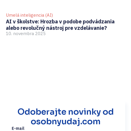
Umelá inteligencia (AI)
GD
AI v školstve: Hrozba v podobe podvádzania
Ak
alebo revolučný nástroj pre vzdelávanie?
pr
10. novembra 2025
3.
Odoberajte novinky od
osobnyudaj.com
E-mail