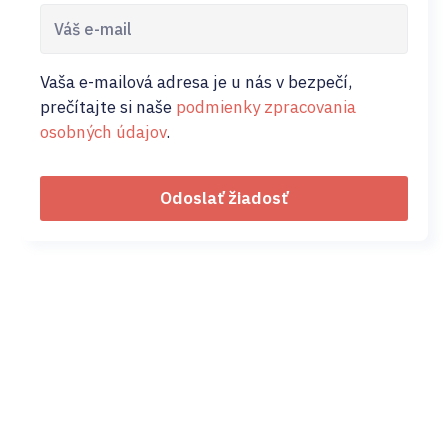
Vaša e-mailová adresa je u nás v bezpečí,
prečítajte si naše
podmienky zpracovania
osobných údajov
.
Odoslať žiadosť
02/ 800 800 80
info@osobnyudaj.c
Sectors
Services
Support
About Us
Municipality
Personal Data
References
Company
Protection
Osobnyudaj.sk