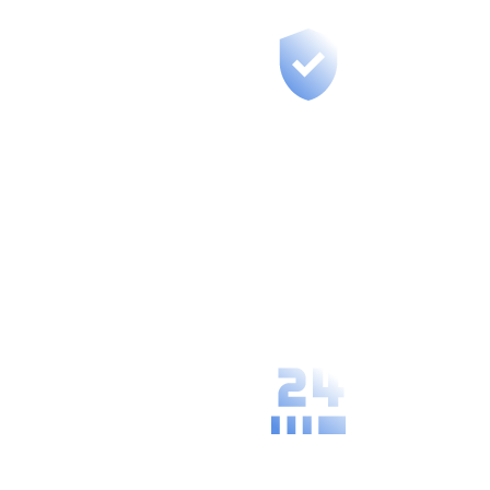
Secure
Management
We guarantee
the highest
level of data
protection and
confidentiality
of your
processes.
Availability and
Speed