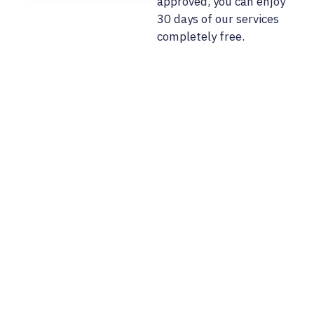
approved, you can enjoy
30 days of our services
completely free.
02/ 800 800 80
info@osobnyudaj.c
Sectors
Services
Support
About Us
Municipality
Personal Data
References
Company