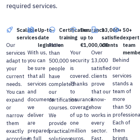
required services.
Scalable
Up-to-
Certification
Insurance
13,000+
50+
services
date
training
up to
satisfied
expert
Our
More
legislation
€1,000,000
clients
team
With us,
Your
Over
services
than
membe
Behind
you can
security
13,000
adapt to
500,000
our
be sure
is
satisfied
your
people
services
that all
covered.
clients
current
have
stands a
services
Thanks
prove
needs.
completed
team of
and
to
that our
You can
our
more
documents
insurance
know-
expand
certification
than 50
we
coverage
how
or
courses.
professiona
deliver
of up to
works in
narrow
We
Each of
are
one
every
them
provide
them
prepared
million
sector.
exactly
practical
brings
in full
euros,
Fast,
according
solutions