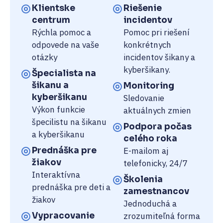
Klientske
Riešenie
centrum
incidentov
Rýchla pomoc a
Pomoc pri riešení
odpovede na vaše
konkrétnych
otázky
incidentov šikany a
kyberšikany.
Špecialista na
šikanu a
Monitoring
kyberšikanu
Sledovanie
Výkon funkcie
aktuálnych zmien
špecilistu na šikanu
Podpora počas
a kyberšikanu
celého roka
Prednáška pre
E-mailom aj
žiakov
telefonicky, 24/7
Interaktívna
Školenia
prednáška pre deti a
zamestnancov
žiakov
Jednoduchá a
Vypracovanie
zrozumiteľná forma