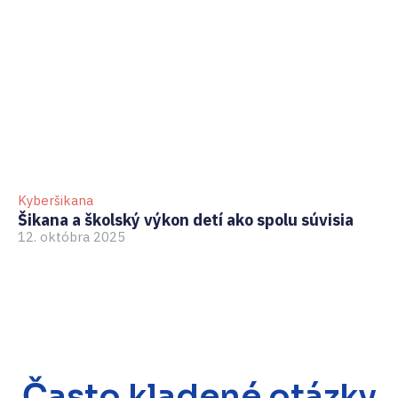
Kyberšikana
Ky
Šikana a školský výkon detí ako spolu súvisia
Ky
12. októbra 2025
bo
3.
Často kladené otázky