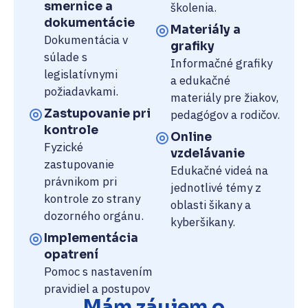
smernice a
školenia.
dokumentácie
Materiály a
Dokumentácia v
grafiky
súlade s
Informačné grafiky
legislatívnymi
a edukačné
požiadavkami.
materiály pre žiakov,
Zastupovanie pri
pedagógov a rodičov.
kontrole
Online
Fyzické
vzdelávanie
zastupovanie
Edukačné videá na
právnikom pri
jednotlivé témy z
kontrole zo strany
oblasti šikany a
dozorného orgánu.
kyberšikany.
Implementácia
opatrení
Pomoc s nastavením
pravidiel a postupov
Mám záujem o