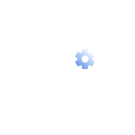
Our solutions
are always
ready, giving
you instant,
delay-free
access.
Intelligent
Scalability
Our services
grow with you
and flexibly
adapt to your
future needs.