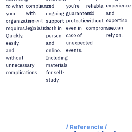
experience
compliance
you’re
reliable,
to what
and
and
with
guaranteed
and
your
ongoing
expertise
current
protection
without
organization
support
you can
legislation.
even in
compromise.
requires.
both in
rely on.
case of
Quickly,
person
unexpected
easily,
and
events.
and
online.
without
Including
unnecessary
materials
complications.
for self-
study.
/ Referencie /