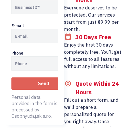
Everyone deserves to be
protected. Our services
start from just €9.99 per
E-mail
month.
30 Days Free
Enjoy the first 30 days
completely free. You’ll get
Phone
full access to all features
without any limitations.
Quote Within 24
Hours
Personal data
Fill out a short form, and
provided in the form is
we’ll prepare a
processed by
personalized quote for
Osobnyudaj.sk s.r.o.
you right away. Once