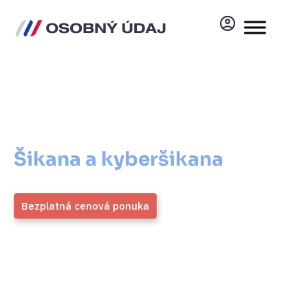
Šikana a kyberšikana
pre vaše školské zariadenie
Šikana a kyberšikana
pre
vaše školské zariadenie
Bezplatná cenová ponuka
Viac informácií
ZMOS
4,9 / 5
Generálny partner
Priemerné hodnotenie viac ako
1700 overených klientov