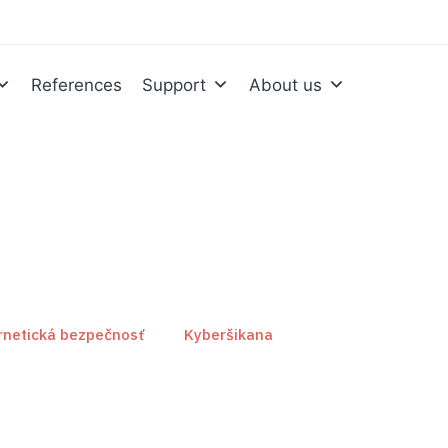
References
Support
About us
rnetická bezpečnosť
Kyberšikana