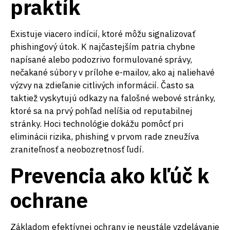
praktík
Existuje viacero indícií, ktoré môžu signalizovať
phishingový útok. K najčastejším patria chybne
napísané alebo podozrivo formulované správy,
nečakané súbory v prílohe e-mailov, ako aj naliehavé
výzvy na zdieľanie citlivých informácií. Často sa
taktiež vyskytujú odkazy na falošné webové stránky,
ktoré sa na prvý pohľad nelíšia od reputabilnej
stránky. Hoci technológie dokážu pomôcť pri
eliminácii rizika, phishing v prvom rade zneužíva
zraniteľnosť a neobozretnosť ľudí.
Prevencia ako kľúč k
ochrane
Základom efektívnej ochrany je neustále vzdelávanie