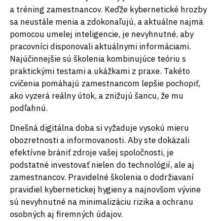
a tréning zamestnancov. Keďže kybernetické hrozby
sa neustále menia a zdokonaľujú, a aktuálne najmä
pomocou umelej inteligencie, je nevyhnutné, aby
pracovníci disponovali aktuálnymi informáciami.
Najúčinnejšie sú školenia kombinujúce teóriu s
praktickými testami a ukážkami z praxe. Takéto
cvičenia pomáhajú zamestnancom lepšie pochopiť,
ako vyzerá reálny útok, a znižujú šancu, že mu
podľahnú.
Dnešná digitálna doba si vyžaduje vysokú mieru
obozretnosti a informovanosti. Aby ste dokázali
efektívne brániť zdroje vašej spoločnosti, je
podstatné investovať nielen do technológií, ale aj
zamestnancov. Pravidelné školenia o dodržiavaní
pravidiel kybernetickej hygieny a najnovšom vývine
sú nevyhnutné na minimalizáciu rizika a ochranu
osobných aj firemných údajov.