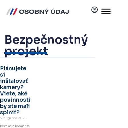
Bezpečnostný
projekt
Plánujete
si
inštalovať
kamery?
Viete, aké
povinnosti
by ste mali
splniť?
5. augusta 2025
Inštalácia kamier sa