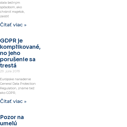
stala bežným
spôsobom, ako
chrániť majetok,
zaistiť
Čítať viac »
GDPR je
komplikované,
no jeho
porušenie sa
trestá
29. júla 2019
Európske nariadenie
General Data Protection
Regulation, známe tiež
ako GDPR,
Čítať viac »
Pozor na
umelú