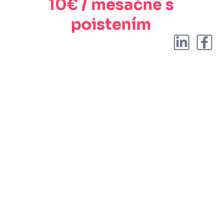
10€ / mesačne s
poistením
02/ 800 800 80
info@osobnyudaj.c
Sectors
Services
Support
About Us
Municipality
Personal Data
References
Company
Protection
Osobnyudaj.sk
City
My Personal
Cybersecurity
Data Portal
Our Team
School