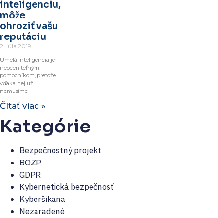
inteligenciu,
môže
ohroziť vašu
reputáciu
2. júla 2019
Umelá inteligencia je
neoceniteľným
pomocníkom, pretože
vďaka nej už
nemusíme
Čítať viac »
Kategórie
Bezpečnostný projekt
BOZP
GDPR
Kybernetická bezpečnosť
Kyberšikana
Nezaradené