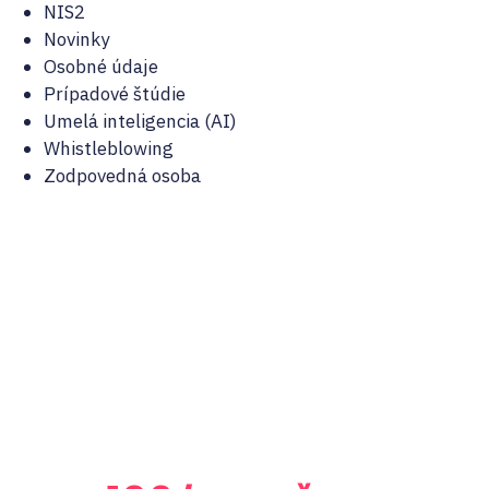
NIS2
Novinky
Osobné údaje
Prípadové štúdie
Umelá inteligencia (AI)
Whistleblowing
Zodpovedná osoba
Pomohli sme už viac
ako
12 000
klientom
Kompletná starostlivosť
od